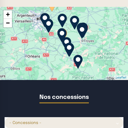
+
−
Leaflet
Nos concessions
- Concessions -