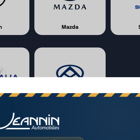
n
Mazda
lia
Maxus