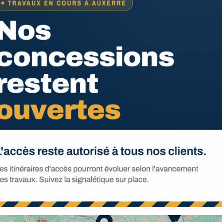
n ligne ou en
Livraison à votre
cessions
domicile
d’