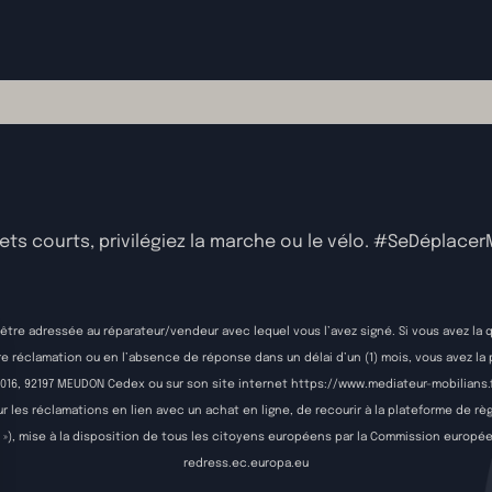
jets courts, privilégiez la marche ou le vélo. #SeDéplace
t être adressée au réparateur/vendeur avec lequel vous l’avez signé. Si vous avez
 réclamation ou en l’absence de réponse dans un délai d’un (1) mois, vous avez la pos
 80016, 92197 MEUDON Cedex ou sur son site internet
https://www.mediateur-mobilians.f
les réclamations en lien avec un achat en ligne, de recourir à la plateforme de règl
»), mise à la disposition de tous les citoyens européens par la Commission européen
redress.ec.europa.eu