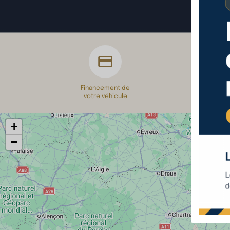
Financement de
Achat e
votre véhicule
con
+
−