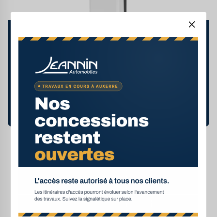
STATION DE RECHARGE 11KW AC -
16A X2
€4.870,00 - €5.150,00 TTC
Nous contacter