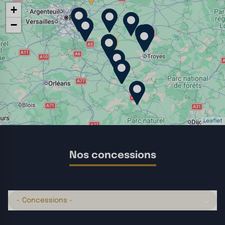
+
−
Leaflet
Nos concessions
- Concessions -