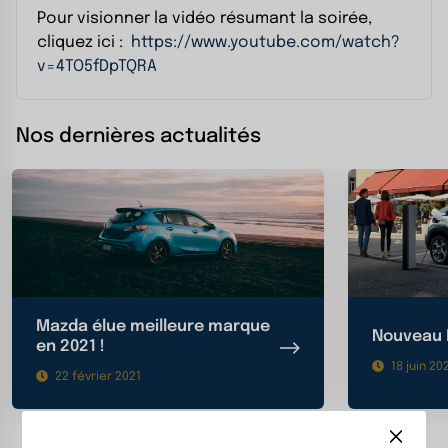
Pour visionner la vidéo résumant la soirée,
cliquez ici :
https://www.youtube.com/watch?
v=4TO5fDpTQRA
Nos dernières actualités
Mazda élue meilleure marque
Nouveau 
en 2021 !
18 juin 20
22 février 2021