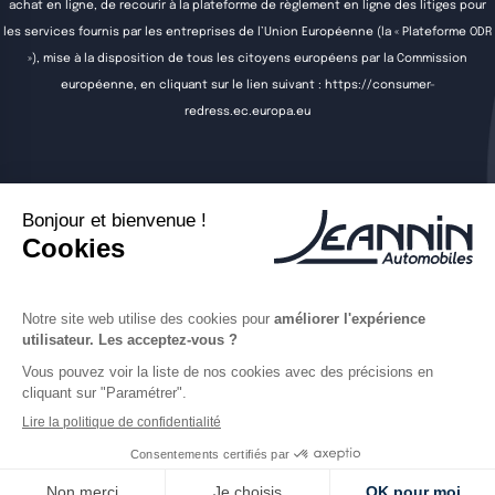
achat en ligne, de recourir à la plateforme de règlement en ligne des litiges pour
les services fournis par les entreprises de l’Union Européenne (la « Plateforme ODR
»), mise à la disposition de tous les citoyens européens par la Commission
européenne, en cliquant sur le lien suivant :
https://consumer-
redress.ec.europa.eu
Acheter
Vendre
Entretenir
Louer
Actualités
Contact
Offres d'emploi
Jeannin Automobiles utilise la technologie
© 2026 Jeannin Automobiles —
Mentions légales
et
CGS