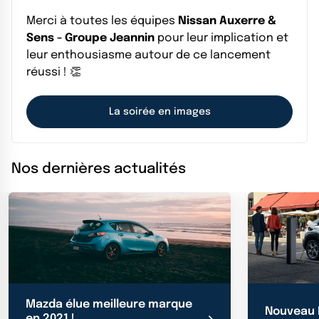
Merci à toutes les équipes
Nissan Auxerre &
Sens - Groupe Jeannin
pour leur implication et
leur enthousiasme autour de ce lancement
réussi ! 👏
La soirée en images
Nos dernières actualités
Mazda élue meilleure marque
Nouveau 
en 2021 !