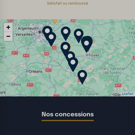
Satisfait ou remboursé
+
−
Leaflet
Nos concessions