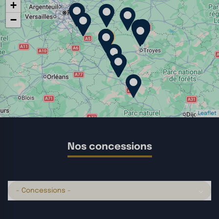
+
−
Leaflet
Nos concessions
- Concessions -