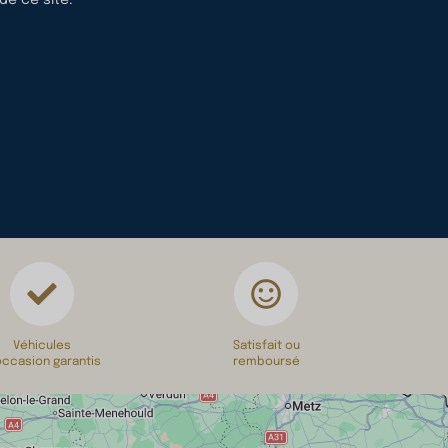
de ce site.
Véhicules
Satisfait ou
occasion garantis
remboursé