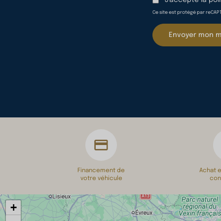
J'accepte la
pol
Ce site est protégé par reCAPT
Envoyer mon 
Financement de
Achat e
votre véhicule
con
+