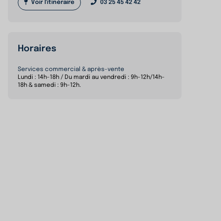
Voir l'itinéraire
03 25 45 42 42
Horaires
Services commercial & après-vente
Lundi : 14h-18h / Du mardi au vendredi : 9h-12h/14h-
18h & samedi : 9h-12h.