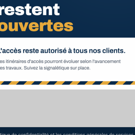
e-Saint-Luc (Troyes)
 de contact