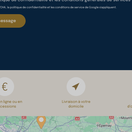
itique de confidentialité
et les
conditions générales de services
CHA, la politique de confidentialité et les conditions de service de Google s'appliquent.
message
n ligne ou en
Livraison à votre
cessions
domicile
d’