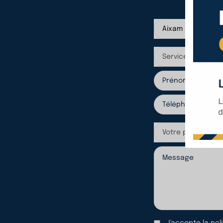
Aixam La-Chapell
Service
Votre préférence