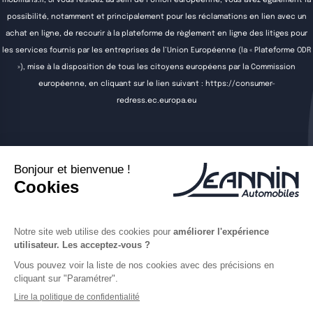
mobilians.fr
, Si vous résidez au sein de l’Union européenne, vous avez également la
possibilité, notamment et principalement pour les réclamations en lien avec un
achat en ligne, de recourir à la plateforme de règlement en ligne des litiges pour
les services fournis par les entreprises de l’Union Européenne (la « Plateforme ODR
»), mise à la disposition de tous les citoyens européens par la Commission
européenne, en cliquant sur le lien suivant :
https://consumer-
redress.ec.europa.eu
Acheter
Vendre
Entretenir
Louer
Actualités
Contact
Offres d'emploi