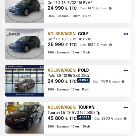
Golf 1.5 TSI EVO2 116 BVM6
24 990
€ TTC
1475 €
Dès
/mois
2026 -
Essence -
130 km -
116 ch
VOLKSWAGEN
GOLF
Golf 1.5 TSI EVO2 116 BVM6
25 990
€ TTC
1534 €
Dès
/mois
2026 -
Essence -
15 km -
116 ch
VOLKSWAGEN
POLO
Polo 1.0 TSI 95 S&S DSG7
24 900
-3 115 €
€ TTC
1470 €
Dès
/mois
2026 -
Essence -
10 km -
95 ch
VOLKSWAGEN
TOURAN
Touran 1.5 TSI EVO 150 DSG7 7pl
45 800
-4 005 €
€ TTC
2703 €
Dès
/mois
2026 -
Essence -
10 km -
150 ch