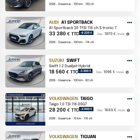
2026 -
Essence -
100 km -
150 ch
AUDI
A1 SPORTBACK
A1 Sportback 30 TFSI 116 ch S tronic 7
33 380
-6 320 €
€ TTC
1970 €
Dès
/mois
2026 -
Essence -
100 km -
116 ch
SUZUKI
SWIFT
Swift 1.2 Dualjet Hybrid
18 560
-3 300 €
€ TTC
1096 €
Dès
/mois
2026 -
Essence -
100 km -
82 ch
VOLKSWAGEN
TAIGO
Taigo 1.0 TSI 116 DSG7
28 200
-3 940 €
€ TTC
1665 €
Dès
/mois
2026 -
Essence -
10 km -
116 ch
VOLKSWAGEN
TIGUAN