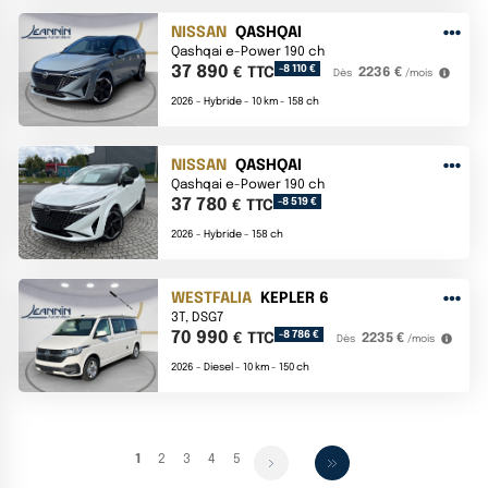
NISSAN
QASHQAI
Qashqai e-Power 190 ch
37 890
-8 110 €
€ TTC
2236 €
Dès
/mois
2026 -
Hybride -
10 km -
158 ch
NISSAN
QASHQAI
Qashqai e-Power 190 ch
37 780
-8 519 €
€ TTC
2026 -
Hybride -
158 ch
WESTFALIA
KEPLER 6
3T, DSG7
70 990
-8 786 €
€ TTC
2235 €
Dès
/mois
2026 -
Diesel -
10 km -
150 ch
1
2
3
4
5