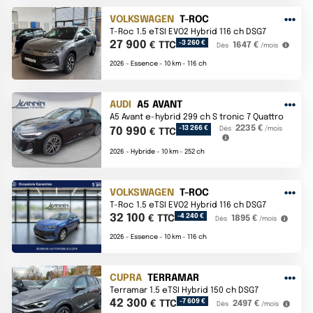
VOLKSWAGEN
T-ROC
T-Roc 1.5 eTSI EVO2 Hybrid 116 ch DSG7
27 900
-3 260 €
€ TTC
1647 €
Dès
/mois
2026 -
Essence -
10 km -
116 ch
AUDI
A5 AVANT
A5 Avant e-hybrid 299 ch S tronic 7 Quattro
-13 266 €
2235 €
Dès
/mois
70 990
€ TTC
2026 -
Hybride -
10 km -
252 ch
VOLKSWAGEN
T-ROC
T-Roc 1.5 eTSI EVO2 Hybrid 116 ch DSG7
32 100
-4 240 €
€ TTC
1895 €
Dès
/mois
2026 -
Essence -
10 km -
116 ch
CUPRA
TERRAMAR
Terramar 1.5 eTSI Hybrid 150 ch DSG7
42 300
-7 609 €
€ TTC
2497 €
Dès
/mois