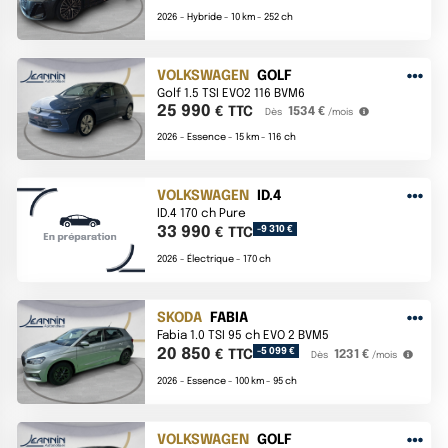
2026 -
Hybride -
10 km -
252 ch
VOLKSWAGEN
GOLF
Golf 1.5 TSI EVO2 116 BVM6
25 990
€ TTC
1534 €
Dès
/mois
2026 -
Essence -
15 km -
116 ch
VOLKSWAGEN
ID.4
ID.4 170 ch Pure
33 990
-9 310 €
€ TTC
2026 -
Électrique -
170 ch
SKODA
FABIA
Fabia 1.0 TSI 95 ch EVO 2 BVM5
20 850
-5 099 €
€ TTC
1231 €
Dès
/mois
2026 -
Essence -
100 km -
95 ch
VOLKSWAGEN
GOLF