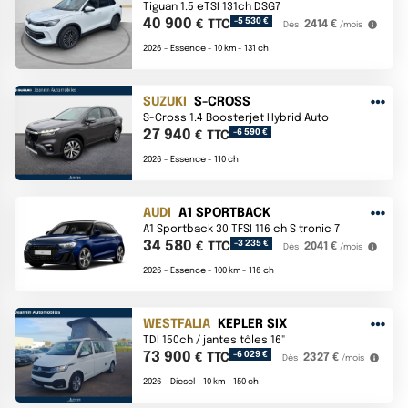
Tiguan 1.5 eTSI 131ch DSG7
40 900
-5 530 €
€ TTC
2414 €
Dès
/mois
2026 -
Essence -
10 km -
131 ch
SUZUKI
S-CROSS
S-Cross 1.4 Boosterjet Hybrid Auto
27 940
-6 590 €
€ TTC
2026 -
Essence -
110 ch
AUDI
A1 SPORTBACK
A1 Sportback 30 TFSI 116 ch S tronic 7
34 580
-3 235 €
€ TTC
2041 €
Dès
/mois
2026 -
Essence -
100 km -
116 ch
WESTFALIA
KEPLER SIX
TDI 150ch / jantes tôles 16"
73 900
-6 029 €
€ TTC
2327 €
Dès
/mois
2026 -
Diesel -
10 km -
150 ch