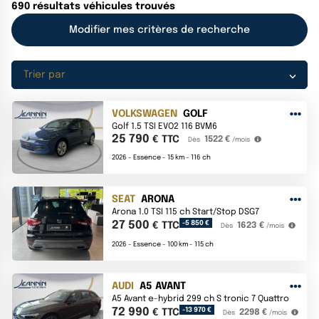
690
résultats
véhicules trouvés
Modifier mes critères de recherche
Trier par
VOLKSWAGEN
GOLF
Golf 1.5 TSI EVO2 116 BVM6
25 790
€ TTC
1522 €
Dès
/mois
2026 -
Essence -
15 km -
116 ch
SEAT
ARONA
Arona 1.0 TSI 115 ch Start/Stop DSG7
27 500
-5 850 €
€ TTC
1623 €
Dès
/mois
2026 -
Essence -
100 km -
115 ch
AUDI
A5 AVANT
A5 Avant e-hybrid 299 ch S tronic 7 Quattro
72 990
-13 970 €
€ TTC
2298 €
Dès
/mois