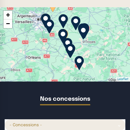
+
−
Leaflet
Nos concessions
- Concessions -